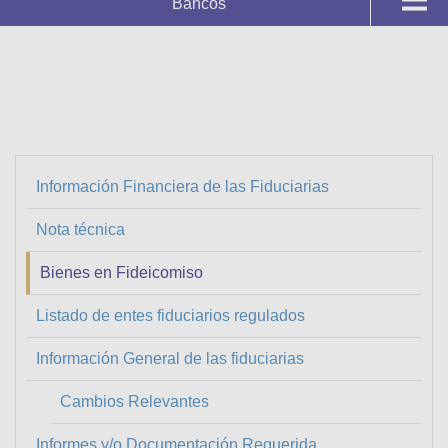
Bancos
Supervisados y Registros
Fiduciarias
Registros
Calificaciones de Bancos
Información Financiera de las Fiduciarias
Fiduciarias
Sistemas
Nota técnica
Bienes en Fideicomiso
Listado de entes fiduciarios regulados
Información General de las fiduciarias
Cambios Relevantes
Informes y/o Documentación Requerida