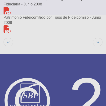
Fiduciaria - Junio 2008
Patrimonio Fideicomitido por Tipos de Fideicomiso - Junio
2008
Paginación
Página anterior
Sigui
‹‹
››
© 