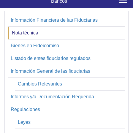
Bancos
Supervisados y Registros
Fiduciarias
Información Financiera de las Fiduciarias
Fiduciarias
Registros
Nota técnica
Bienes en Fideicomiso
Calificaciones de Bancos
Listado de entes fiduciarios regulados
Sistemas
Información General de las fiduciarias
Cambios Relevantes
Informes y/o Documentación Requerida
Regulaciones
Leyes