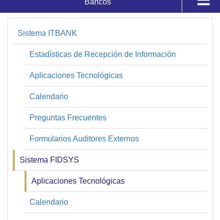
Bancos
Supervisados y Registros
Fiduciarias
Sistema ITBANK
Sistemas
Registros
Estadísticas de Recepción de Información
Aplicaciones Tecnológicas
Calificaciones de Bancos
Calendario
Sistemas
Preguntas Frecuentes
Formularios Auditores Externos
Sistema FIDSYS
Aplicaciones Tecnológicas
Calendario