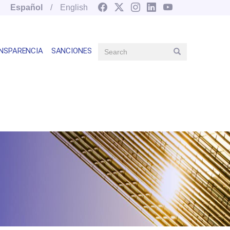
Español
English
Search
NSPARENCIA
SANCIONES
Search
Main
navegation
right