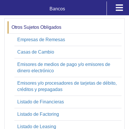
Bancos
Supervisados y Registros
Fiduciarias
Otros Sujetos Obligados
Registros
Registros
Empresas de Remesas
Casas de Cambio
Calificaciones de Bancos
Emisores de medios de pago y/o emisores de
Sistemas
dinero electrónico
Emisores y/o procesadores de tarjetas de débito,
créditos y prepagadas
Listado de Financieras
Listado de Factoring
Listado de Leasing