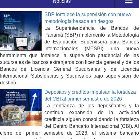
Noticias
Sala de Prensa
SBP fortalece la supervisión con nueva
Presentaciones
metodología basada en riesgos
La Superintendencia de Bancos de
Videos
Panamá (SBP) implementó la Metodología
de Evaluación Supervisora para Bancos
Internacionales (MESBI), una nueva
Artículos de Interés
herramienta que fortalece la supervisión prudencial de las
sucursales de bancos extranjeros con licencia general y de los
Boletines
Bancos de Licencia General Sucursales y de Licencia
Internacional Subsidiarias y Sucursales bajo supervisión de
Podcast
destino.
Depósitos y créditos impulsan la fortaleza
del CBI al primer semestre de 2026
La confianza de los depositantes y la
continua expansión de la actividad
crediticia siguen consolidando la fortaleza
del Centro Bancario Internacional (CBI). Al
cierre del primer semestre de 2026, el sistema bancario