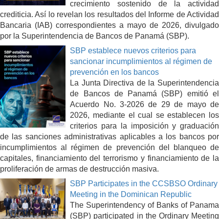
crecimiento sostenido de la actividad
crediticia. Así lo revelan los resultados del Informe de Actividad
Bancaria (IAB) correspondientes a mayo de 2026, divulgado
por la Superintendencia de Bancos de Panamá (SBP).
SBP establece nuevos criterios para
sancionar incumplimientos al régimen de
prevención en los bancos
La Junta Directiva de la Superintendencia
de Bancos de Panamá (SBP) emitió el
Acuerdo No. 3-2026 de 29 de mayo de
2026, mediante el cual se establecen los
criterios para la imposición y graduación
de las sanciones administrativas aplicables a los bancos por
incumplimientos al régimen de prevención del blanqueo de
capitales, financiamiento del terrorismo y financiamiento de la
proliferación de armas de destrucción masiva.
SBP Participates in the CCSBSO Ordinary
Meeting in the Dominican Republic
The Superintendency of Banks of Panama
(SBP) participated in the Ordinary Meeting