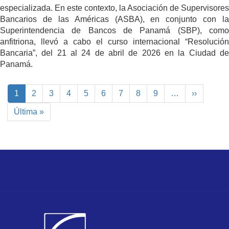
especializada. En este contexto, la Asociación de Supervisores
Bancarios de las Américas (ASBA), en conjunto con la
Superintendencia de Bancos de Panamá (SBP), como
anfitriona, llevó a cabo el curso internacional “Resolución
Bancaria”, del 21 al 24 de abril de 2026 en la Ciudad de
Panamá.
Paginación
Página
1
Page
2
Page
3
Page
4
Page
5
Page
6
Page
7
Page
8
Page
9
…
Siguiente
››
actual
página
Última
Última »
página