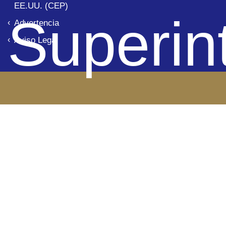
EE.UU. (CEP)
Superin
Advertencia
Aviso Legal
de Banc
Panam