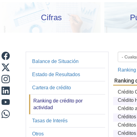
Cifras
P
Balance de Situación
Financiera
Ranking 
y
Estado de Resultados
Ranking d
Estadística
Cartera de crédito
Crédito 
Crédito 
Ranking de crédito por
actividad
Crédito
Créditos 
Tasas de Interés
Créditos
Créditos
Otros