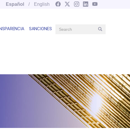
Español
English
Search
NSPARENCIA
SANCIONES
Search
Main
navegation
right