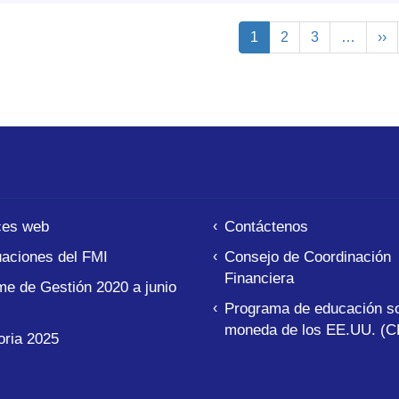
ción
Página
1
Page
2
Page
3
…
Sig
››
actual
pá
ces web
Contáctenos
aciones del FMI
Consejo de Coordinación
Financiera
me de Gestión 2020 a junio
Programa de educación so
moneda de los EE.UU. (C
ria 2025