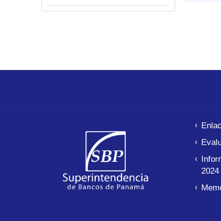
Pagina
Enla
Evalu
Infor
2024
Memo