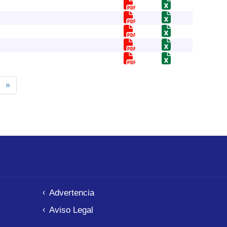
uiente
Última
»
gina
página
Advertencia
Aviso Legal