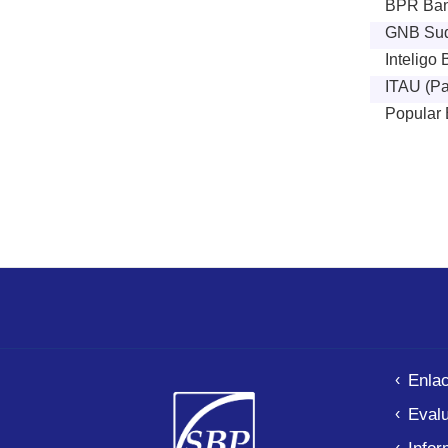
BPR Ban
GNB Sud
Inteligo 
ITAU (Pa
Popular B
Pagina
Enla
Evalu