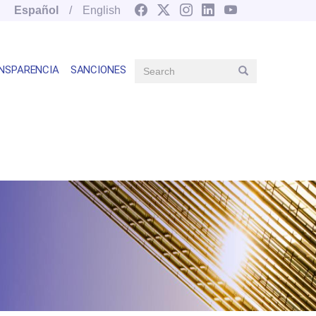
Español
English
Search
NSPARENCIA
SANCIONES
Search
Main
navegation
right