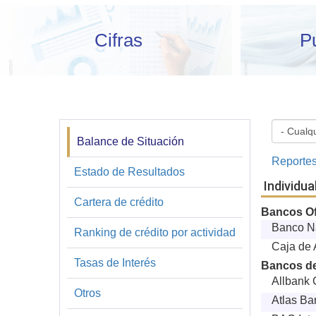
Cifras
P
Balance de Situación
Financiera
Reportes
y
Estado de Resultados
Individu
Estadística
Cartera de crédito
Bancos Of
Banco N
Ranking de crédito por actividad
Caja de 
Tasas de Interés
Bancos de
Allbank 
Otros
Atlas Ba