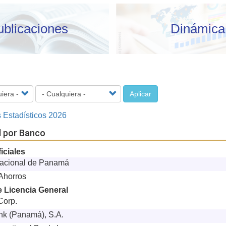
ublicaciones
Dinámica
Aplicar
 Estadísticos 2026
al por Banco
iciales
acional de Panamá
Ahorros
 Licencia General
Corp.
nk (Panamá), S.A.