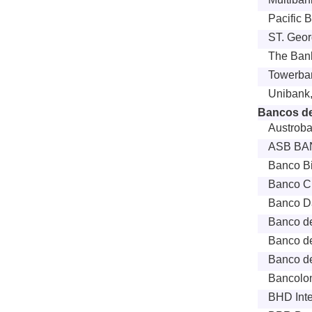
Pacific 
ST. Geo
The Bank
Towerban
Unibank,
Bancos de
Austroba
ASB BA
Banco Bi
Banco Cr
Banco Da
Banco de
Banco de
Banco de
Bancolo
BHD Inte