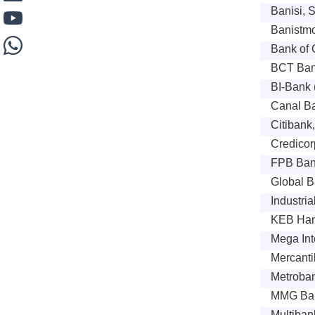
Banisi, S
Banistmo
Bank of 
BCT Bank
BI-Bank 
Canal B
Citibank
Credicor
FPB Bank
Global B
Industri
KEB Ha
Mega Int
Mercanti
Metroban
MMG Ban
Multibank