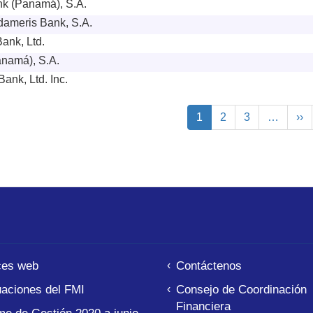
k (Panamá), S.A.
ameris Bank, S.A.
Bank, Ltd.
namá), S.A.
ank, Ltd. Inc.
ción
Página
1
Page
2
Page
3
…
Sig
››
actual
pá
ces web
Contáctenos
aciones del FMI
Consejo de Coordinación
Financiera