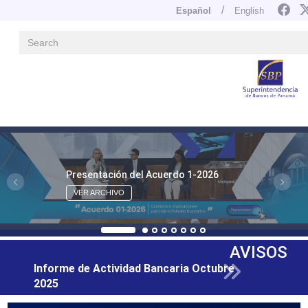
Español
English
Sea
Navegación principal
Pasar
al
contenido
principal
Presentación del Acuerdo 1-2026
VER ARCHIVO
AVISOS
"2025: Año de la Alfabetización
constitucional"