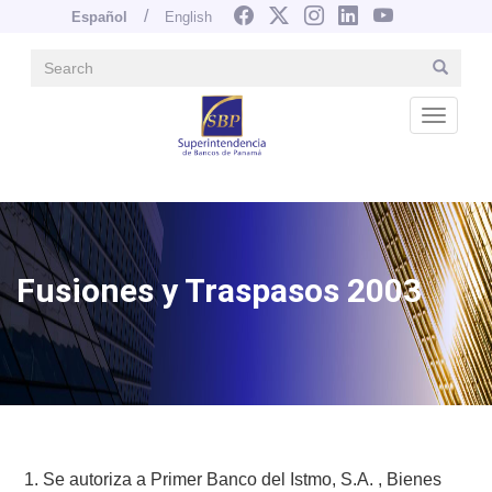
Español
English
Search
Search
Navegación principal
Pasar
al
Desple
contenido
principal
Image
Fusiones y Traspasos 2003
Se autoriza a Primer Banco del Istmo, S.A. , Bienes