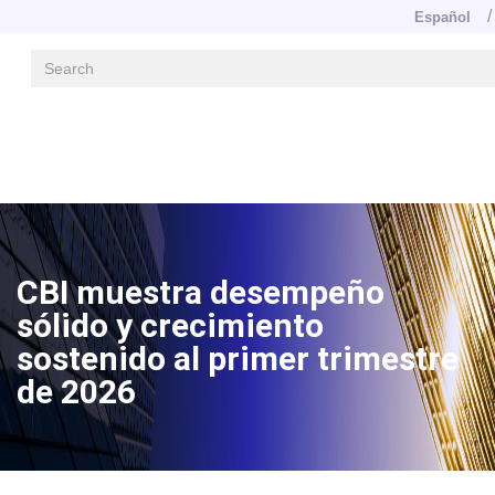
Español
Navegación principal
Pasar
al
contenido
principal
Image
CBI muestra desempeño
sólido y crecimiento
sostenido al primer trimestre
de 2026