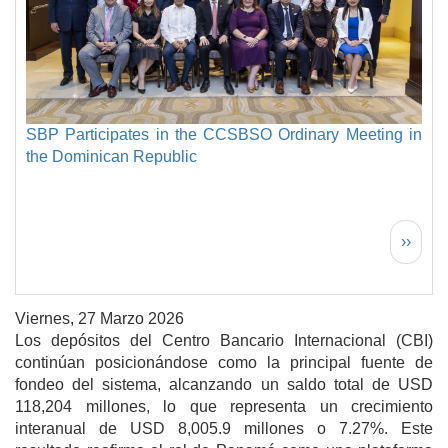
SBP Participates in the CCSBSO Ordinary Meeting in
the Dominican Republic
Paginación
Siguie
››
Viernes, 27 Marzo 2026
Los depósitos del Centro Bancario Internacional (CBI)
continúan posicionándose como la principal fuente de
fondeo del sistema, alcanzando un saldo total de USD
118,204 millones, lo que representa un crecimiento
interanual de USD 8,005.9 millones o 7.27%. Este