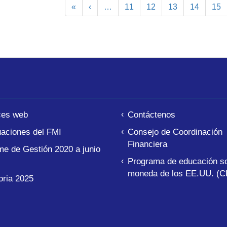
Primera
«
Página
‹
…
Page
11
Page
12
Page
13
Page
14
Pag
15
página
anterior
ces web
Contáctenos
aciones del FMI
Consejo de Coordinación
Financiera
me de Gestión 2020 a junio
Programa de educación so
moneda de los EE.UU. (C
ria 2025