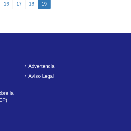
e
Page
16
Page
17
Page
18
Página
19
actual
Advertencia
Aviso Legal
bre la
EP)