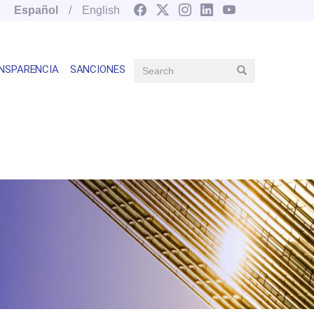
Español
English
Search
NSPARENCIA
SANCIONES
Search
Main
navegation
right