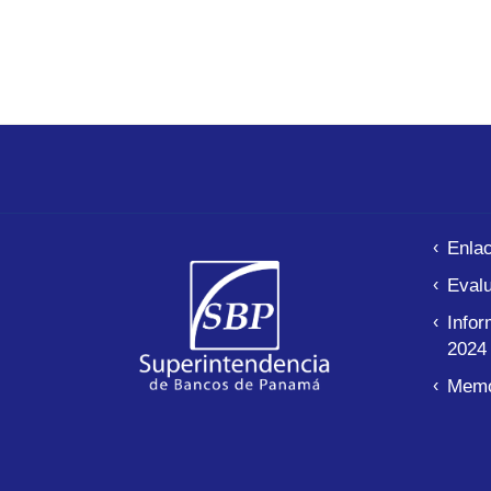
Enla
Evalu
Infor
2024
Memo