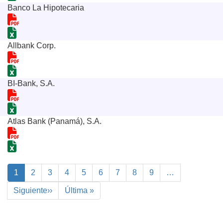
Banco La Hipotecaria
Allbank Corp.
BI-Bank, S.A.
Atlas Bank (Panamá), S.A.
Paginación
Página
1
Page
2
Page
3
Page
4
Page
5
Page
6
Page
7
Page
8
Page
9
…
actual
Siguiente
Siguiente››
Última
Última »
página
página