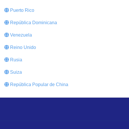
Puerto Rico
República Dominicana
Venezuela
Reino Unido
Rusia
Suiza
República Popular de China