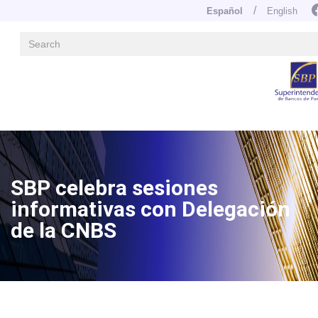
Español
English
Navegación principal
Pasar
al
contenido
principal
Image
SBP celebra sesiones
informativas con Delegación
de la CNBS