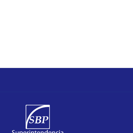
Es obtenida exclusivamente de los datos suministrados
informativos.
cambios, es suministrada únicamente para usos
La compilación de esta información, que está sujeta a
estándar XBRL.
al público, para su lectura e interpretación, bajo el
internacionales y, los estados financieros, se muestran
La compilación satisface la metodología de organismos
como la información de sus subsidiarias.
información del banco establecido en Panamá, así
Información consolidada, la cual abarca la
plaza.
medio de comparación frente a otros bancos de la
el comportamiento del banco y, además, sirve como
consolidación de sus subsidiarias), la cual muestra
Información de carácter individual (sin reflejar la