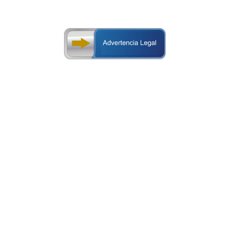
e compilan en los informes oficiales que se publican, periódic
rsonas emitan en base a la información estadística divulgada.
nistrados por los bancos por lo que la Superintendencia n
ujeta a cambios, es suministrada únicamente para usos informat
ismos internacionales y, los estados financieros, se muestran a
información del banco establecido en Panamá, así como la infor
de la plaza.
lejar la consolidación de sus subsidiarias), la cual muestra e
ica información estadística de las entidades bancarias supe