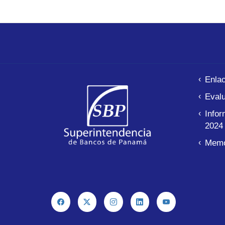
Advertencia Legal
Enla
Evalu
Infor
2024
Memo