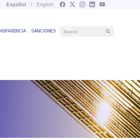
Español
English
Search
NSPARENCIA
SANCIONES
Search
Main
navegation
right